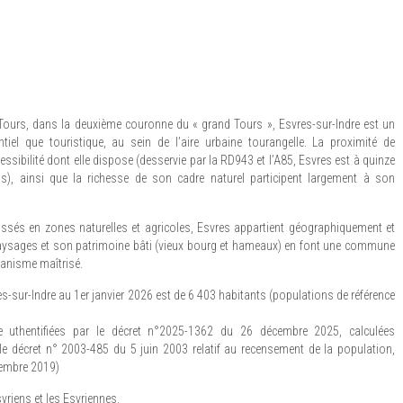
 Tours, dans la deuxième couronne du « grand Tours », Esvres-sur-Indre est un
dentiel que touristique, au sein de l’aire urbaine tourangelle. La proximité de
essibilité dont elle dispose (desservie par la RD943 et l’A85, Esvres est à quinze
), ainsi que la richesse de son cadre naturel participent largement à son
assés en zones naturelles et agricoles, Esvres appartient géographiquement et
 paysages et son patrimoine bâti (vieux bourg et hameaux) en font une commune
rbanisme maîtrisé.
-sur-Indre au 1er janvier 2026 est de 6 403 habitants (populations de référence
ce uthentifiées par le décret n°2025-1362 du 26 décembre 2025, calculées
 décret n° 2003-485 du 5 juin 2003 relatif au recensement de la population,
cembre 2019)
vriens et les Esvriennes.