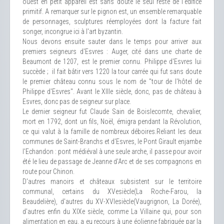
ouest en petit appareil est sans doute le seul reste de l'édifice
primitif. A remarquer sur le pignon est, un ensemble remarquable
de personnages, sculptures réemployées dont la facture fait
songer, incongrue ici à l'art byzantin.
Nous devons ensuite sauter dans le temps pour arriver aux
premiers seigneurs d'Esvres : Auger, cité dans une charte de
Beaumont de 1207, est le premier connu. Philippe d'Esvres lui
succède ; il fait bâtir vers 1220 la tour carrée qui fut sans doute
le premier château connu sous le nom de "tour de l'hôtel de
Philippe d'Esvres". Avant le XIIIe siècle, donc, pas de château à
Esvres, donc pas de seigneur sur place.
Le dernier seigneur fut Claude Sain de Boislecomte, chevalier,
mort en 1792, dont un fils, Noël, émigra pendant la Révolution,
ce qui valut à la famille de nombreux déboires.Reliant les deux
communes de Saint-Branchs et d'Esvres, le Pont Girault enjambe
l'Echandon : pont médiéval à une seule arche, il passe pour avoir
été le lieu de passage de Jeanne d'Arc et de ses compagnons en
route pour Chinon.
D'autres manoirs et châteaux subsistent sur le territoire
communal, certains du XVesiècle(La Roche-Farou, la
Beaudelière), d'autres du XV-XVIesiècle(Vaugrignon, La Dorée),
d'autres enfin du XIXe siècle, comme La Villaine qui, pour son
alimentation en eau, a eu recours à une éolienne fabriquée par la