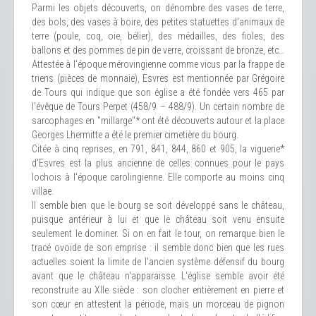
Parmi les objets découverts, on dénombre des vases de terre,
des bols, des vases à boire, des petites statuettes d'animaux de
terre (poule, coq, oie, bélier), des médailles, des fioles, des
ballons et des pommes de pin de verre, croissant de bronze, etc…
Attestée à l'époque mérovingienne comme vicus par la frappe de
triens (pièces de monnaie), Esvres est mentionnée par Grégoire
de Tours qui indique que son église a été fondée vers 465 par
l'évêque de Tours Perpet (458/9 – 488/9). Un certain nombre de
sarcophages en "millarge"* ont été découverts autour et la place
Georges Lhermitte a été le premier cimetière du bourg.
Citée à cinq reprises, en 791, 841, 844, 860 et 905, la viguerie*
d'Esvres est la plus ancienne de celles connues pour le pays
lochois à l'époque carolingienne. Elle comporte au moins cinq
villae.
Il semble bien que le bourg se soit développé sans le château,
puisque antérieur à lui et que le château soit venu ensuite
seulement le dominer. Si on en fait le tour, on remarque bien le
tracé ovoïde de son emprise : il semble donc bien que les rues
actuelles soient la limite de l'ancien système défensif du bourg
avant que le château n'apparaisse. L'église semble avoir été
reconstruite au XIIe siècle : son clocher entièrement en pierre et
son cœur en attestent la période, mais un morceau de pignon