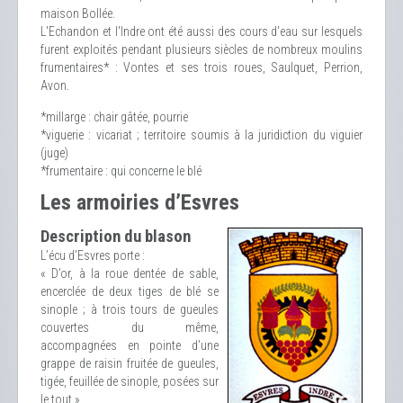
maison Bollée.
L'Echandon et l'Indre ont été aussi des cours d'eau sur lesquels
furent exploités pendant plusieurs siècles de nombreux moulins
frumentaires* : Vontes et ses trois roues, Saulquet, Perrion,
Avon.
*millarge : chair gâtée, pourrie
*viguerie : vicariat ; territoire soumis à la juridiction du viguier
(juge)
*frumentaire : qui concerne le blé
Les armoiries d’Esvres
Description du blason
L’écu d’Esvres porte :
« D’or, à la roue dentée de sable,
encerclée de deux tiges de blé se
sinople ; à trois tours de gueules
couvertes du même,
accompagnées en pointe d’une
grappe de raisin fruitée de gueules,
tigée, feuillée de sinople, posées sur
le tout ».