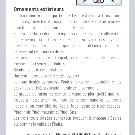
Ornements extérieurs
La couronne murale qui timbre l’écu est d’or à trois tours
crénelées, ouvertes et maçonnées de sable. Elle était réservée
autrefois aux petites communes de France.
Elle évoque la ceinture de remparts qui préservent la ville contre
les ennemis du dehors. Elle est un souvenir des divinités
grecques ou romaines, gardiennes tutélaires que l’on
représentait couronnées de tours.
En pointe, un listel d’argent, aux retroussis de gueules,
mentionne « Esvres-sur-Indre ».
Symboles de la composition
Une commune d’ouvriers et de paysans.
La roue dentée symbolise l’industrie (zone industrielle) et les
deux tiges de blé, la vocation rurale de la commune.
La grappe de raisin représente la vigne de plan greffé que l’on
trouve principalement au nord de la commune et qui porte
l’appellation contrôlée de Noble Joué, issue de trois cépages,
Pinot noir, Pinot meunier et Pinot Gris.
Les trois tours posées sur le tout évoquent le château d’Esvres
qui domine la vallée de l’Indre.
Le blason a été créé par
Etienne BLANCHET
, maître d’œuvre à