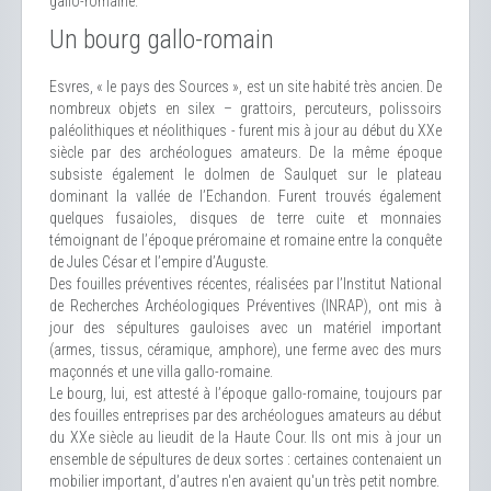
gallo-romaine.
Un bourg gallo-romain
Esvres, « le pays des Sources », est un site habité très ancien. De
nombreux objets en silex – grattoirs, percuteurs, polissoirs
paléolithiques et néolithiques - furent mis à jour au début du XXe
siècle par des archéologues amateurs. De la même époque
subsiste également le dolmen de Saulquet sur le plateau
dominant la vallée de l’Echandon. Furent trouvés également
quelques fusaioles, disques de terre cuite et monnaies
témoignant de l’époque préromaine et romaine entre la conquête
de Jules César et l’empire d’Auguste.
Des fouilles préventives récentes, réalisées par l’Institut National
de Recherches Archéologiques Préventives (INRAP), ont mis à
jour des sépultures gauloises avec un matériel important
(armes, tissus, céramique, amphore), une ferme avec des murs
maçonnés et une villa gallo-romaine.
Le bourg, lui, est attesté à l’époque gallo-romaine, toujours par
des fouilles entreprises par des archéologues amateurs au début
du XXe siècle au lieudit de la Haute Cour. Ils ont mis à jour un
ensemble de sépultures de deux sortes : certaines contenaient un
mobilier important, d’autres n'en avaient qu'un très petit nombre.