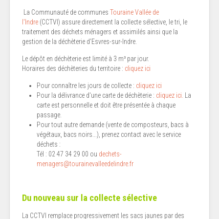
La Communauté de communes
Touraine Vallée de
l'Indre
(CCTVI) assure directement la collecte sélective, le tri, le
traitement des déchets ménagers et assimilés ainsi que la
gestion de la déchèterie d’Esvres-sur-Indre.
Le dépôt en déchèterie est limité à 3 m³ par jour.
Horaires des déchèteries du territoire :
cliquez ici
Pour connaître les jours de collecte :
cliquez ici
Pour la délivrance d'une carte de déchèterie :
cliquez ici.
La
carte est personnelle et doit être présentée à chaque
passage.
Pour tout autre demande (vente de composteurs, bacs à
végétaux, bacs noirs...), prenez contact avec le service
déchets :
Tél : 02 47 34 29 00 ou
dechets-
menagers@tourainevalleedelindre.fr
Du nouveau sur la collecte sélective
La CCTVI remplace progressivement les sacs jaunes par des