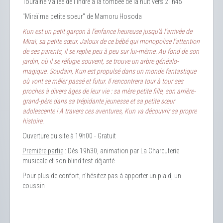
Touraine Vallée de l'Indre à la tombée de la nuit vers 21h45
"Miraï ma petite soeur" de Mamoru Hosoda
Kun est un petit garçon à l’enfance heureuse jusqu’à l’arrivée de
Miraï, sa petite sœur. Jaloux de ce bébé qui monopolise l’attention
de ses parents, il se replie peu à peu sur lui-même. Au fond de son
jardin, où il se réfugie souvent, se trouve un arbre généalo-
magique. Soudain, Kun est propulsé dans un monde fantastique
où vont se mêler passé et futur. Il rencontrera tour à tour ses
proches à divers âges de leur vie : sa mère petite fille, son arrière-
grand-père dans sa trépidante jeunesse et sa petite sœur
adolescente ! A travers ces aventures, Kun va découvrir sa propre
histoire.
Ouverture du site à 19h00 - Gratuit
Première partie
: Dès 19h30, animation par La Charcuterie
musicale et son blind test déjanté
Pour plus de confort, n'hésitez pas à apporter un plaid, un
coussin