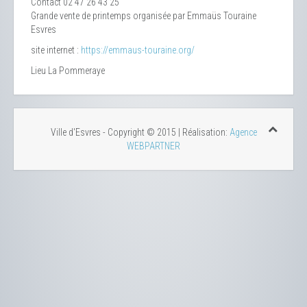
Contact
02 47 26 43 25
Grande vente de printemps organisée par Emmaüs Touraine
Esvres
site internet :
https://emmaus-touraine.org/
Lieu
La Pommeraye
Ville d'Esvres - Copyright © 2015 | Réalisation:
Agence
WEBPARTNER