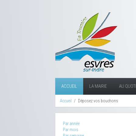
ACCUEIL
LA MAIRIE
AU QUOTI
Accueil
Déposez vos bouchons
Par année
Par mois
Par semaine