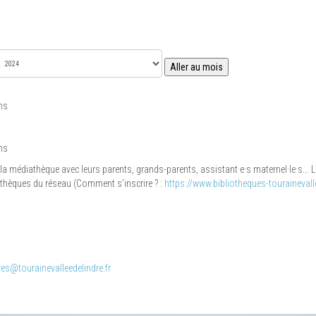
Aller au mois
ns
ns
 la médiathèque avec leurs parents, grands-parents, assistant·e·s maternel·le·s...
iothèques du réseau (Comment s’inscrire ? :
https://www.bibliotheques-tourainevalle
es@tourainevalleedelindre.fr