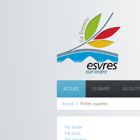
ACCUEIL
LA MAIRIE
AU QUOTI
Accueil
Portes ouvertes
Par année
Par mois
Par semaine