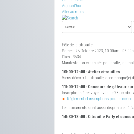
Aujourd'hui
Aller au mois
Fête de la citrouille
Samedi 28 Octobre 2023, 10:00am - 06:00
Clics
: 3534
Manifestation organisée par la ville ; anim
10h00-12h00 : Atelier citrouilles
Viens décorer ta citrouille, accompagné(e) d
11h00-12h00 : Concours de gâteaux sur
Inscirptions à renvoyer avant le 23 octobre
►
Règlement et inscriptions pour le conco
Les documents sont aussi disponibles à l'ac
14h30-18h00 :
Citrouille Party et conc