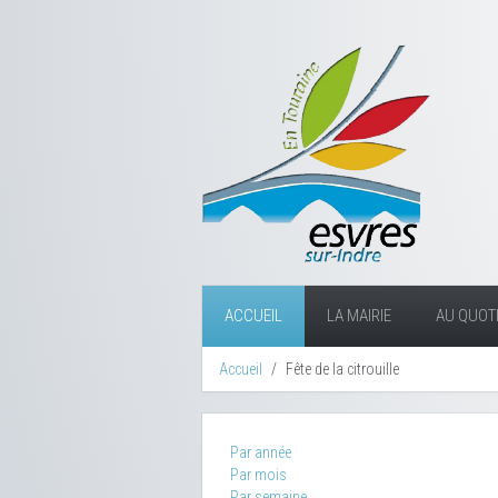
ACCUEIL
LA MAIRIE
AU QUOTI
Accueil
Fête de la citrouille
Par année
Par mois
Par semaine