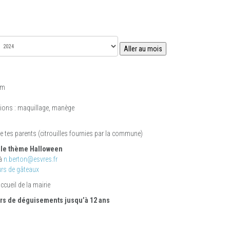
Aller au mois
pm
ations : maquillage, manège
e tes parents (citrouilles fournies par la commune)
 le thème Halloween
 à
n.berton@esvres.fr
urs de gâteaux
cueil de la mairie
ours de déguisements jusqu’à 12 ans