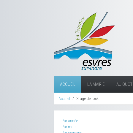
ACCUEIL
LA MAIRIE
AU QUOTI
Accueil
Stage de rock
Par année
Par mois
Par semaine