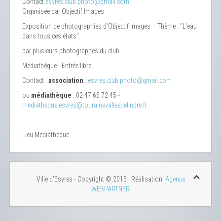
Contact
esvres.club.photo@gmail.com
Organisée par Objectif Images
Exposition de photographies d’Objectif Images – Thème : "L'eau
dans tous ces états".
par plusieurs photographes du club
Médiathèque - Entrée libre
Contact :
association
:
esvres.club.photo@gmail.com
ou
médiathèque
: 02 47 65 72 45 -
mediatheque.esvres@tourainevalleedelindre.fr
Lieu
Médiathèque
Ville d'Esvres - Copyright © 2015 | Réalisation:
Agence
WEBPARTNER