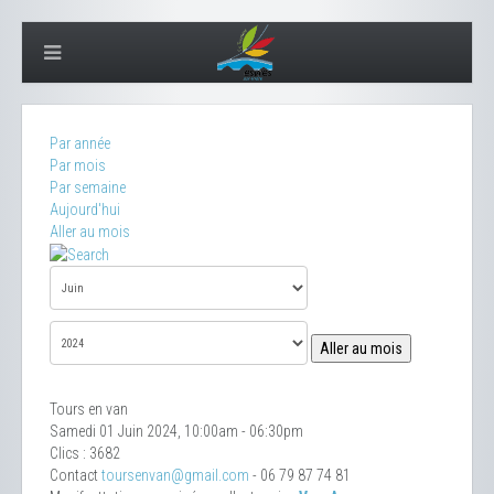
Par année
Par mois
Par semaine
Aujourd'hui
Aller au mois
Aller au mois
Tours en van
Samedi 01 Juin 2024, 10:00am - 06:30pm
Clics
: 3682
Contact
toursenvan@gmail.com
- 06 79 87 74 81