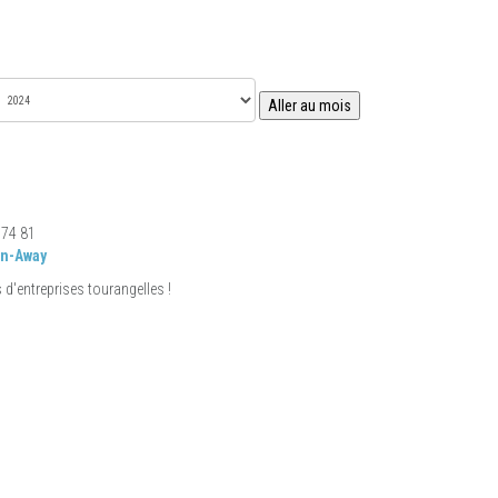
Aller au mois
 74 81
n-Away
 d'entreprises tourangelles !