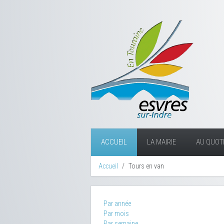
ACCUEIL
LA MAIRIE
AU QUOTI
Accueil
Tours en van
Par année
Par mois
Par semaine