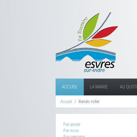
ACCUEIL
LA MAIRIE
AU QUOTI
Accueil
Rando roller
Par année
Par mois
Par semaine