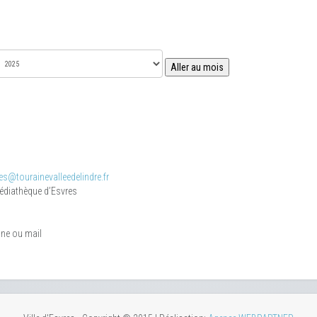
Aller au mois
s@tourainevalleedelindre.fr
médiathèque d’Esvres
one ou mail