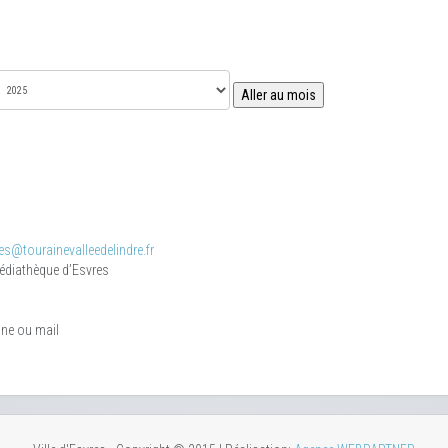
Aller au mois
s@tourainevalleedelindre.fr
médiathèque d’Esvres
one ou mail