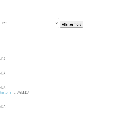
Aller au mois
NDA
NDA
NDA
histoire
:: AGENDA
NDA