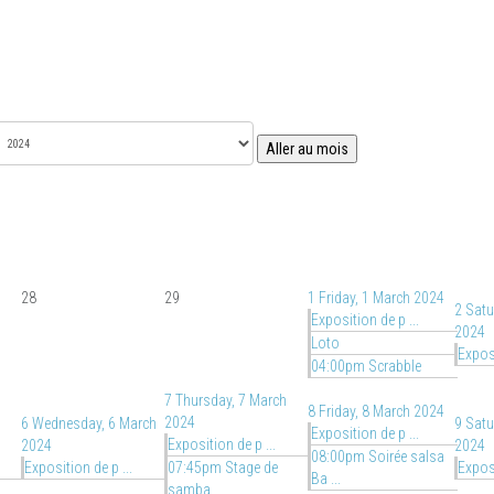
Aller au mois
28
29
1
Friday, 1 March 2024
2
Satu
Exposition de p ...
2024
Loto
Exposi
04:00pm Scrabble
7
Thursday, 7 March
8
Friday, 8 March 2024
2024
6
Wednesday, 6 March
9
Satu
Exposition de p ...
Exposition de p ...
2024
2024
08:00pm Soirée salsa
Exposition de p ...
07:45pm Stage de
Exposi
Ba ...
samba