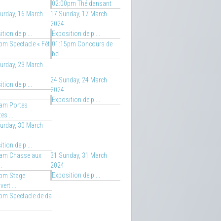
02:00pm Thé dansant
urday, 16 March
17
Sunday, 17 March
2024
tion de p ...
Exposition de p ...
pm Spectacle « Fêt
01:15pm Concours de
bel ...
urday, 23 March
24
Sunday, 24 March
tion de p ...
2024
Exposition de p ...
am Portes
es ...
urday, 30 March
tion de p ...
am Chasse aux
31
Sunday, 31 March
.
2024
Exposition de p ...
pm Stage
ert ...
pm Spectacle de da