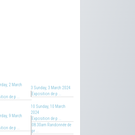
rday, 2 March
3
Sunday, 3 March 2024
Exposition de p ...
tion de p ...
10
Sunday, 10 March
2024
rday, 9 March
Exposition de p ...
08:30am Randonnée de
tion de p ...
pr ...