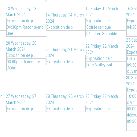
13
Wednesday, 13
15
Friday, 15 March
16
Sat
March 2024
2024
2024
ch
14
Thursday, 14 March
Exposition de p ...
Exposition de p ...
Exposi
2024
04:30pm Raconte-moi
Exposition de p ...
Soirée celtique ...
04:30
une ...
...
04:00pm Scrabble
23
Sat
20
Wednesday, 20
22
Friday, 22 March
2024
March 2024
ch
21
Thursday, 21 March
2024
Exposi
Exposition de p ...
2024
Exposition de p ...
Loto
03:00pm Rencontre
Exposition de p ...
Loto Volley Bal ...
09:30
Dédic ...
ouvert
30
Sat
2024
Exposi
ch
27
Wednesday, 27
28
Thursday, 28 March
29
Friday, 29 March
10:00
March 2024
2024
2024
oeuf ..
Exposition de p ...
Exposition de p ...
Exposition de p ...
03:00
découv
08:30
...