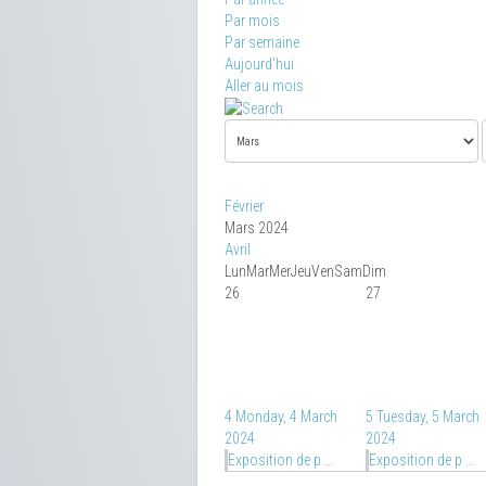
Par mois
Par semaine
Aujourd'hui
Aller au mois
Février
Mars 2024
Avril
Lun
Mar
Mer
Jeu
Ven
Sam
Dim
26
27
4
Monday, 4 March
5
Tuesday, 5 March
2024
2024
Exposition de p ...
Exposition de p ...