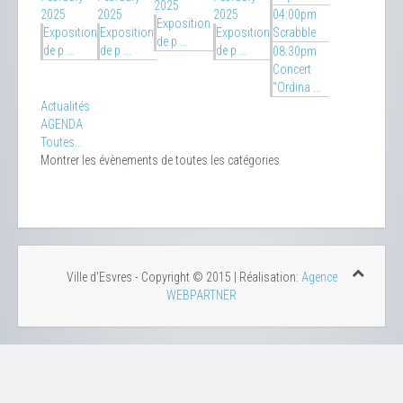
2025
2025
2025
2025
04:00pm
Exposition
Exposition
Exposition
Exposition
Scrabble
de p ...
de p ...
de p ...
de p ...
08:30pm
Concert
"Ordina ...
Actualités
AGENDA
Toutes…
Montrer les évènements de toutes les catégories
Ville d'Esvres - Copyright © 2015 | Réalisation:
Agence
WEBPARTNER