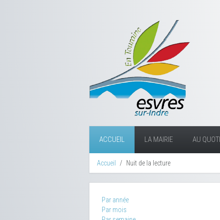
ACCUEIL
LA MAIRIE
AU QUOTI
Accueil
Nuit de la lecture
Par année
Par mois
Par semaine