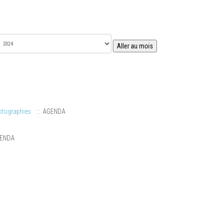
Aller au mois
otographies
:: AGENDA
GENDA