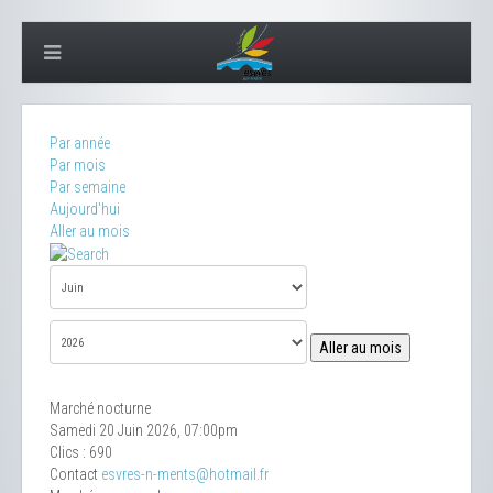
Par année
Par mois
Par semaine
Aujourd'hui
Aller au mois
Aller au mois
Marché nocturne
Samedi 20 Juin 2026, 07:00pm
Clics
: 690
Contact
esvres-n-ments@hotmail.fr