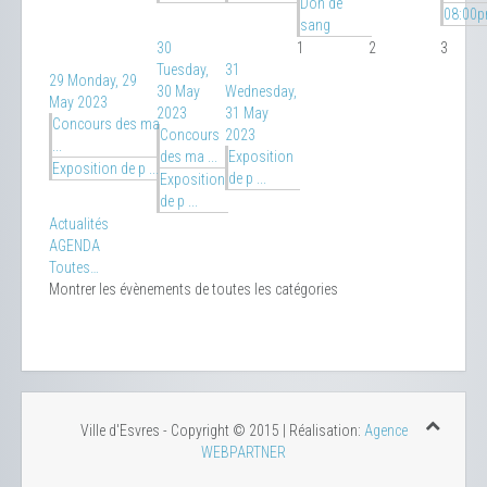
Don de
08:00p
sang
30
1
2
3
Tuesday,
31
29
Monday, 29
30 May
Wednesday,
May 2023
2023
31 May
Concours des ma
Concours
2023
...
des ma ...
Exposition
Exposition de p ...
de p ...
Exposition
de p ...
Actualités
AGENDA
Toutes…
Montrer les évènements de toutes les catégories
Ville d'Esvres - Copyright © 2015 | Réalisation:
Agence
WEBPARTNER