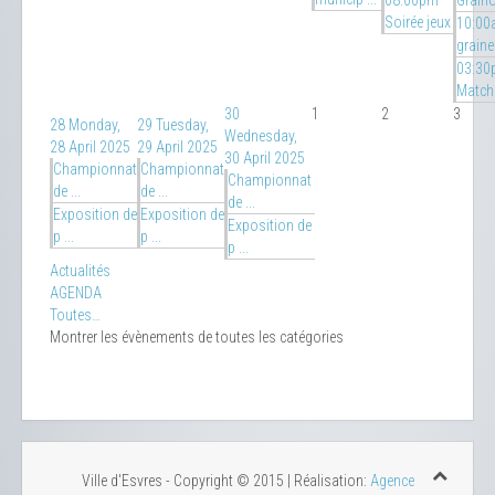
08:00pm
Grain
Soirée jeux
10:00
graines
03:30
Match
30
1
2
3
28
Monday,
29
Tuesday,
Wednesday,
28 April 2025
29 April 2025
30 April 2025
Championnat
Championnat
Championnat
de ...
de ...
de ...
Exposition de
Exposition de
Exposition de
p ...
p ...
p ...
Actualités
AGENDA
Toutes…
Montrer les évènements de toutes les catégories
Ville d'Esvres - Copyright © 2015 | Réalisation:
Agence